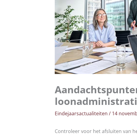
Aandachtspunten
loonadministrat
Eindejaarsactualiteiten
/
14 novemb
Controleer voor het afsluiten van h