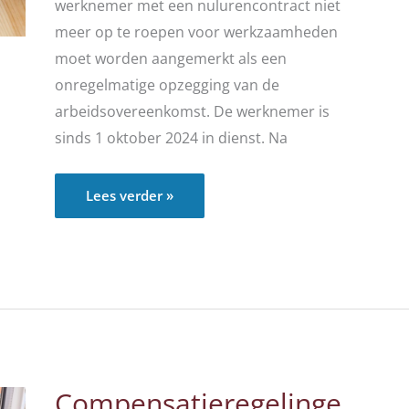
werknemer met een nulurencontract niet
meer op te roepen voor werkzaamheden
moet worden aangemerkt als een
onregelmatige opzegging van de
arbeidsovereenkomst. De werknemer is
sinds 1 oktober 2024 in dienst. Na
Niet
Lees verder »
meer
oproepen
is
onregelmatige
opzegging
Compensatieregelinge