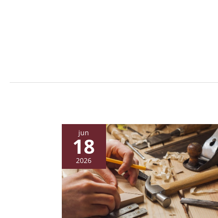
jun
18
2026