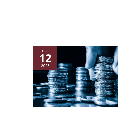
mei
12
2026