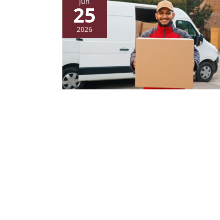
jun
25
2026