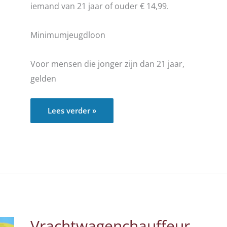
iemand van 21 jaar of ouder € 14,99.
Minimumjeugdloon
Voor mensen die jonger zijn dan 21 jaar,
gelden
Minimumuurloon
Lees verder »
per
1
juli
2026
naar
€
14,99
Vrachtwagenchauffeur