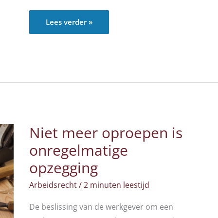
Wet
Lees verder »
invoering
rechtsvermoeden
van
arbeidsovereenkomst
op
basis
van
uurtarief
aangenomen
Niet meer oproepen is
onregelmatige
opzegging
Arbeidsrecht
/
2 minuten leestijd
De beslissing van de werkgever om een