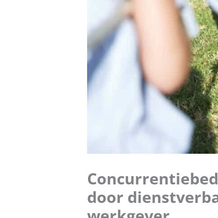
Concurrentiebed
door dienstverba
werkgever