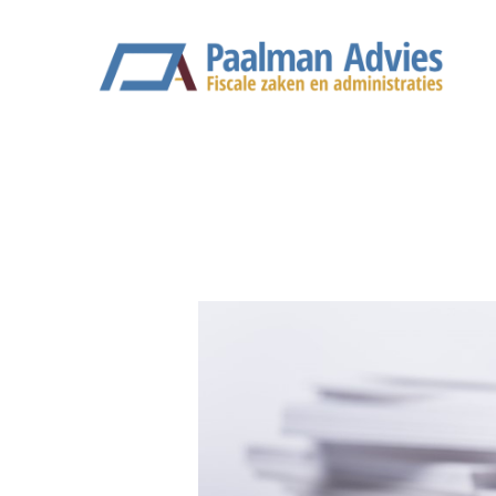
Ga
naar
de
inhoud