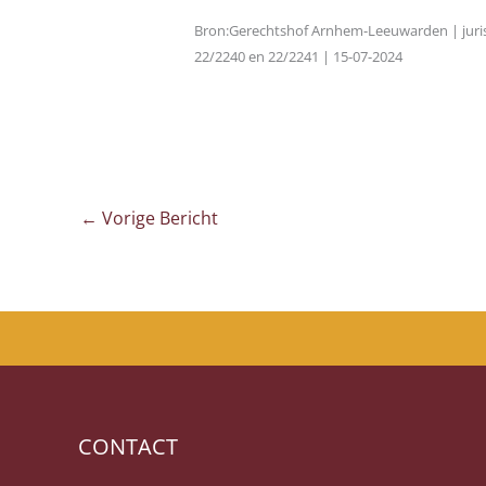
Bron:Gerechtshof Arnhem-Leeuwarden | juri
22/2240 en 22/2241 | 15-07-2024
←
Vorige Bericht
CONTACT