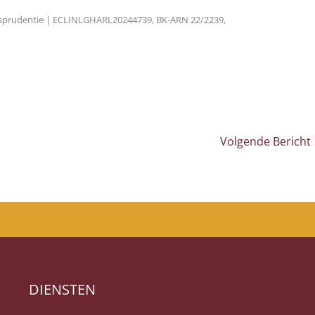
sprudentie | ECLINLGHARL20244739, BK-ARN 22/2239,
Volgende Bericht
DIENSTEN