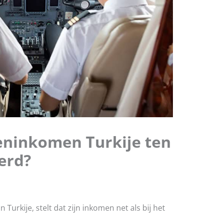
oteninkomen Turkije ten
erd?
Turkije, stelt dat zijn inkomen net als bij het