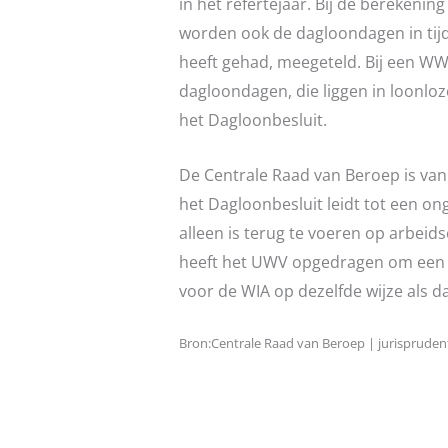
in het refertejaar. Bij de berekenin
worden ook de dagloondagen in tij
heeft gehad, meegeteld. Bij een WW
dagloondagen, die liggen in loonloze
het Dagloonbesluit.
De Centrale Raad van Beroep is van 
het Dagloonbesluit leidt tot een on
alleen is terug te voeren op arbei
heeft het UWV opgedragen om een n
voor de WIA op dezelfde wijze als 
Bron:Centrale Raad van Beroep | jurisprude